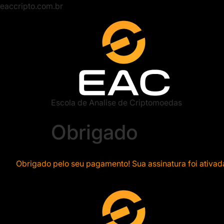
eaccripto.com.br
Escola de Analise de Criptomoedas
Obrigado
Obrigado pelo seu pagamento! Sua assinatura foi ativad